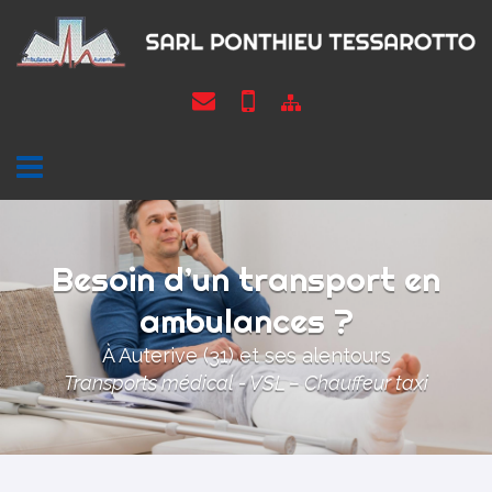
ACCUEIL
AMBULANCES
ET
TAXIS
Besoin d’un transport en
ambulances ?
GALERIE
À Auterive (31) et ses alentours
PHOTOS
Transports médical - VSL – Chauffeur taxi
ACTUALITÉS
CONTACT