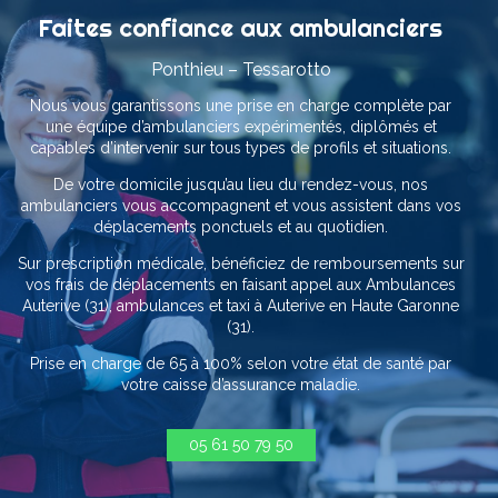
Faites confiance aux ambulanciers
Ponthieu – Tessarotto
Nous vous garantissons une prise en charge complète par
une équipe d’ambulanciers expérimentés, diplômés et
capables d’intervenir sur tous types de profils et situations.
De votre domicile jusqu’au lieu du rendez-vous, nos
ambulanciers vous accompagnent et vous assistent dans vos
déplacements ponctuels et au quotidien.
Sur prescription médicale, bénéficiez de remboursements sur
vos frais de déplacements en faisant appel aux Ambulances
Auterive (31), ambulances et taxi à Auterive en Haute Garonne
(31).
Prise en charge de 65 à 100% selon votre état de santé par
votre caisse d’assurance maladie.
05 61 50 79 50